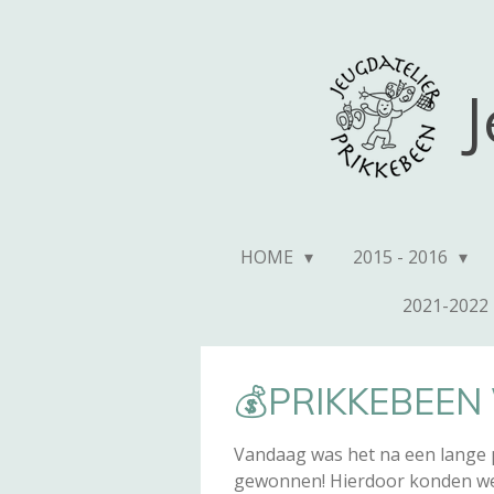
Ga
direct
naar
J
de
hoofdinhoud
HOME
2015 - 2016
2021-2022
💰PRIKKEBEEN
Vandaag was het na een lange 
gewonnen!
Hierdoor konden we