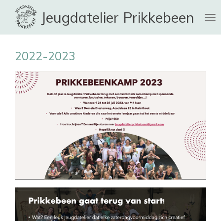
Ga
Jeugdatelier Prikkebeen
direct
naar
de
2022-2023
hoofdinhoud