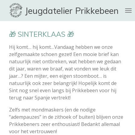
Ga
Jeugdatelier Prikkebeen
direct
naar
de
🎁 SINTERKLAAS 🎁
hoofdinhoud
Hij komt… hij komt…
Vandaag hebben we onze
zelfgemaakte schoen gezet! Een mooie brief kan
natuurlijk niet ontbreken, wat hebben we gedaan
dit jaar, waren we braaf, wat vonden we leuk dit
jaar…?
Een mijter, een eigen stoomboot… is
natuurlijk ook zeer belangrijk!
Hopelijk komt de
Sint nog snel even langs bij Prikkebeen voor hij
terug naar Spanje vertrekt!
Zelfs met mondmaskers (en de nodige
“adempauzes” in de zithoek of buiten) blijven onze
Prikkebeners zeer enthousiast! Bedankt allemaal
voor het vertrouwen!