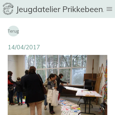
Ga
Jeugdatelier Prikkebeen
direct
naar
de
hoofdinhoud
Terug
14/04/2017