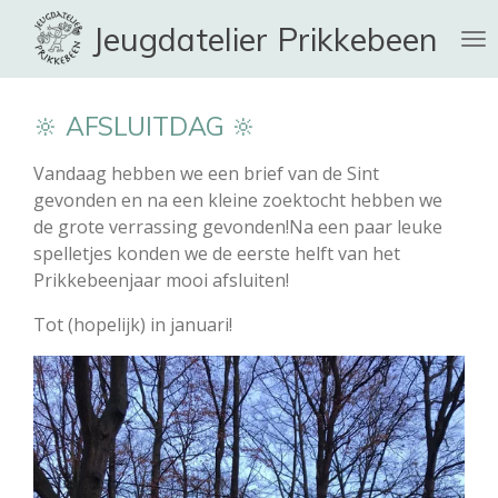
Ga
Jeugdatelier Prikkebeen
direct
naar
de
🔆 AFSLUITDAG 🔆
hoofdinhoud
Vandaag hebben we een brief van de Sint
gevonden en na een kleine zoektocht hebben we
de grote verrassing gevonden!
Na een paar leuke
spelletjes konden we de eerste helft van het
Prikkebeenjaar mooi afsluiten!
Tot (hopelijk) in januari!