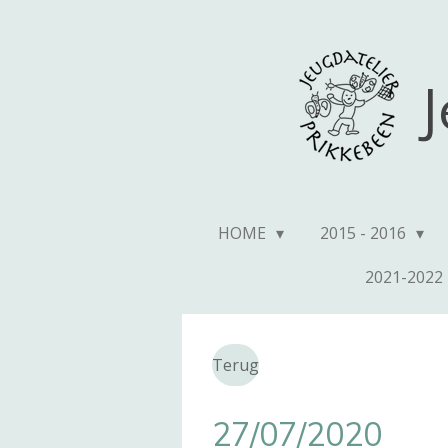
Ga
direct
naar
J
de
hoofdinhoud
HOME
2015 - 2016
2021-2022
Terug
27/07/2020