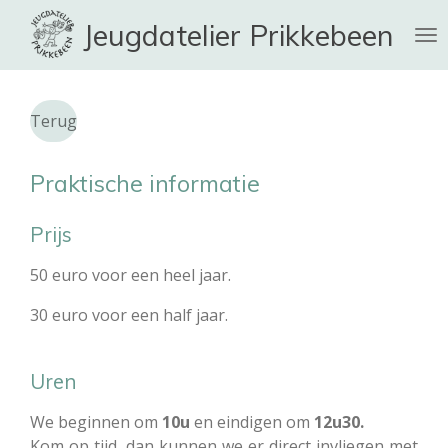
Ga
Jeugdatelier Prikkebeen
direct
naar
de
hoofdinhoud
Terug
Praktische informatie
Prijs
50 euro voor een heel jaar.
30 euro voor een half jaar.
Uren
We beginnen om
10u
en eindigen om
12u30.
Kom op tijd, dan kunnen we er direct invliegen met