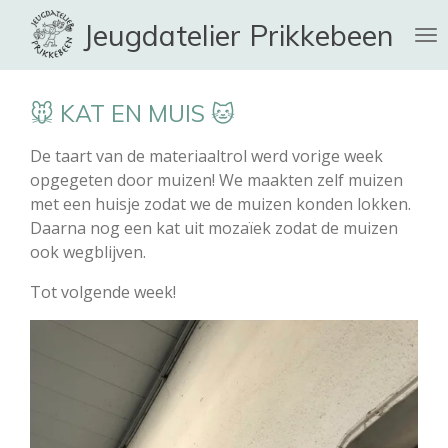
Ga
Jeugdatelier Prikkebeen
direct
naar
de
🐭 KAT EN MUIS 🐱
hoofdinhoud
De taart van de materiaaltrol werd vorige week
opgegeten door muizen!
We maakten zelf muizen
met een huisje zodat we de muizen konden lokken.
Daarna nog een kat uit mozaïek zodat de muizen
ook wegblijven.
Tot
volgende week!