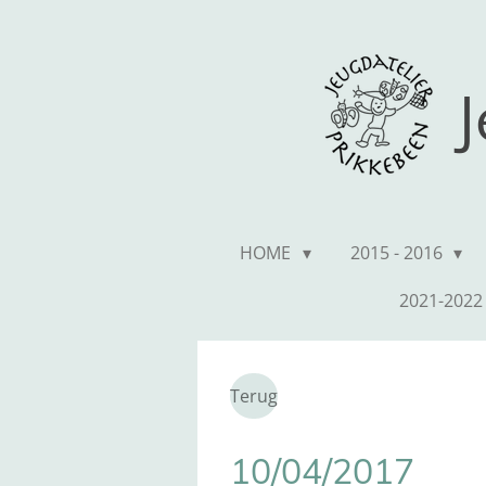
Ga
direct
naar
J
de
hoofdinhoud
HOME
2015 - 2016
2021-202
Terug
10/04/2017