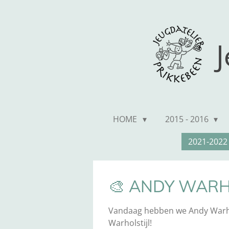
Ga
direct
naar
J
de
hoofdinhoud
HOME
2015 - 2016
2021-202
🎨 ANDY WARH
Vandaag hebben we Andy Warhol 
Warholstijl!