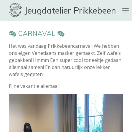
Ga
Jeugdatelier Prikkebeen
direct
naar
de
🎭 CARNAVAL 🎭
hoofdinhoud
Het was vandaag Prikkebeencarnaval! We hebben
ons eigen Venetiaans masker gemaakt. Zelf wafels
gebakken! Hmmm
Een super cool toneeltje gedaan
allemaal samen! En dan natuurlijk onze lekker
wafels gegeten!
Fijne vakantie allemaal!