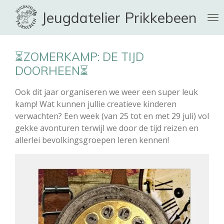
Ga
Jeugdatelier Prikkebeen
direct
naar
de
⏳ZOMERKAMP: DE TIJD
hoofdinhoud
DOORHEEN⏳
Ook dit jaar organiseren we weer een super leuk
kamp! Wat kunnen jullie creatieve kinderen
verwachten? Een week (van 25 tot en met 29 juli) vol
gekke avonturen terwijl we door de tijd reizen en
allerlei bevolkingsgroepen leren kennen!