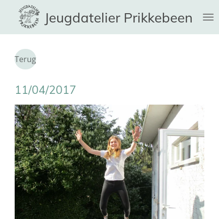
Ga
Jeugdatelier Prikkebeen
direct
naar
de
hoofdinhoud
Terug
11/04/2017