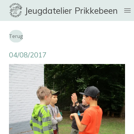
Ga
Jeugdatelier Prikkebeen
direct
naar
de
hoofdinhoud
Terug
04/08/2017