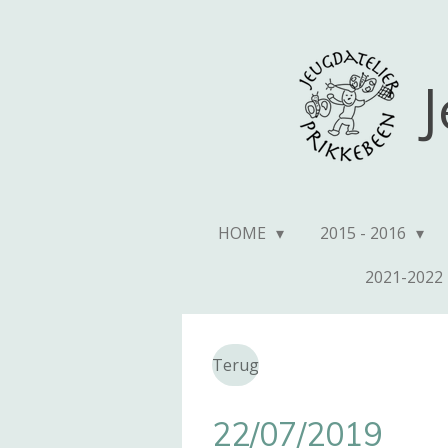
Ga
direct
naar
J
de
hoofdinhoud
HOME
2015 - 2016
2021-2022
Terug
22/07/2019