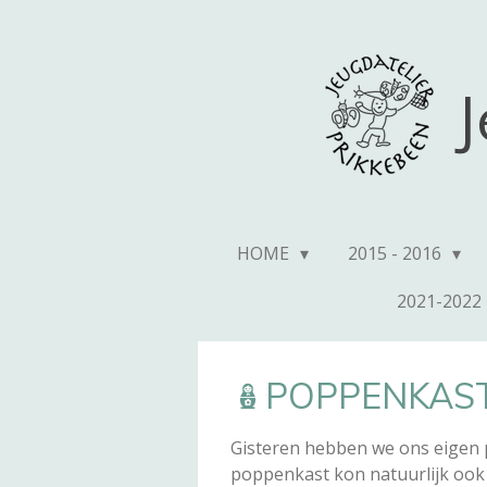
Ga
direct
naar
J
de
hoofdinhoud
HOME
2015 - 2016
2021-2022
🪆POPPENKAS
Gisteren hebben we ons eigen 
poppenkast kon natuurlijk ook